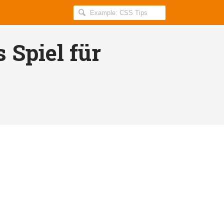
Search
Geekyduck
for:
 Spiel für