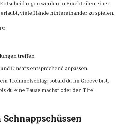
“-Entscheidungen werden in Bruchteilen einer
 erlaubt, viele Hände hintereinander zu spielen.
us:
dungen treffen.
n und Einsatz entsprechend anpassen.
em Trommelschlag; sobald du im Groove bist,
 bis du eine Pause machst oder den Titel
in Schnappschüssen