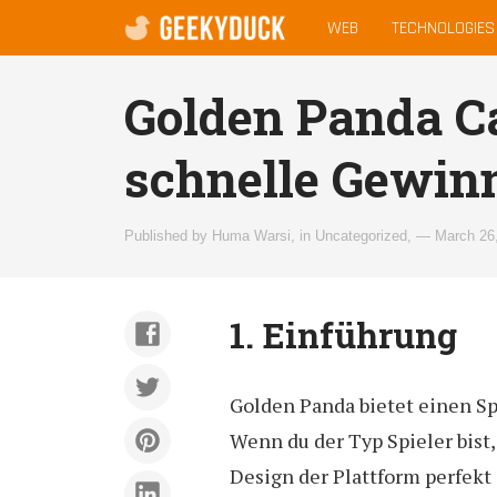
MAIN
geekyduck.com
WEB
TECHNOLOGIES
MENU
Golden Panda Ca
schnelle Gewin
Published by
Huma Warsi
,
in
Uncategorized
,
— March 26
1. Einführung
Golden Panda bietet einen Spi
Wenn du der Typ Spieler bist,
Design der Plattform perfek