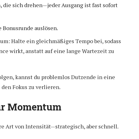
 die sich drehen—jeder Ausgang ist fast sofort
e Bonusrunde auslösen.
tum: Halte ein gleichmäßiges Tempo bei, sodass
ce wirkt, anstatt auf eine lange Wartezeit zu
olgen, kannst du problemlos Dutzende in eine
 den Fokus zu verlieren.
 für Momentum
e Art von Intensität—strategisch, aber schnell.