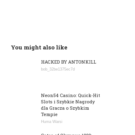
You might also like
HACKED BY ANTONKILL
bob_32be1375ec7d
Neon54 Casino: Quick‑Hit
Slots i Szybkie Nagrody
dla Gracza o Szybkim
Tempie
Huma Warsi