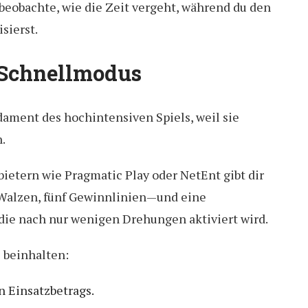
 beobachte, wie die Zeit vergeht, während du den
sierst.
m Schnellmodus
ament des hochintensiven Spiels, weil sie
.
bietern wie Pragmatic Play oder NetEnt gibt dir
Walzen, fünf Gewinnlinien—und eine
die nach nur wenigen Drehungen aktiviert wird.
 beinhalten:
n Einsatzbetrags.