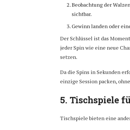
Beobachtung der Walzen,
sichtbar.
Gewinn landen oder ein
Der Schlüssel ist das Momen
jeder Spin wie eine neue Chan
setzen.
Da die Spins in Sekunden erf
einzige Session packen, ohne
5. Tischspiele
Tischspiele bieten eine ander