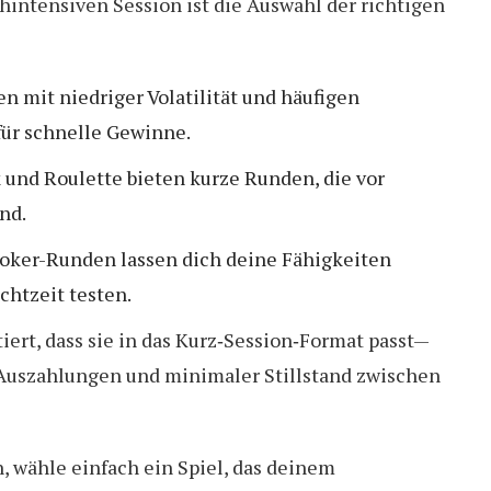
chintensiven Session ist die Auswahl der richtigen
n mit niedriger Volatilität und häufigen
ür schnelle Gewinne.
 und Roulette bieten kurze Runden, die vor
nd.
oker-Runden lassen dich deine Fähigkeiten
chtzeit testen.
iert, dass sie in das Kurz‑Session‑Format passt—
Auszahlungen und minimaler Stillstand zwischen
n, wähle einfach ein Spiel, das deinem